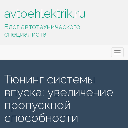
avtoehlektrik.ru
Блог автотехнического
специалиста
Основное
П
avtoehlektrik.ru
е
меню
р
е
Тюнинг системы
й
т
впуска: увеличение
и
к
пропускной
с
о
способности
д
е