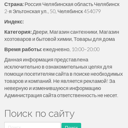
Страна:
Россия Челябинская область Челябинск
р
2-я Эльтонская ул., 50, Челябинск 454079
ж
и
Индекс:
м
Категория:
Двери, Магазин сантехники, Магазин
о
хозтоваров и бытовой химии, Товары для дома
м
у
Время работы:
ежедневно, 10:00–20:00
Данная информация представлена
исключительно в ознакомительных целях для
помощи посетителям сайта в поиске необходимых
товаров и компаний. Не является рекламой! За
неверную и изменившуюся информацию
Администрация сайта ответственность не несет.
Поиск по сайту
Найти: