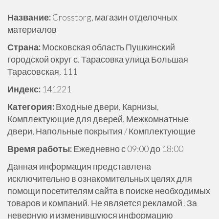
р
Название:
Crosstorg, магазин отделочных
ж
материалов
и
м
Страна:
Московская область Пушкинский
о
городской округ с. Тарасовка улица Большая
м
Тарасовская, 111
у
Индекс:
141221
Категория:
Входные двери, Карнизы,
Комплектующие для дверей, Межкомнатные
двери, Напольные покрытия / Комплектующие
Время работы:
Ежедневно с 09:00 до 18:00
Данная информация представлена
исключительно в ознакомительных целях для
помощи посетителям сайта в поиске необходимых
товаров и компаний. Не является рекламой! За
неверную и изменившуюся информацию