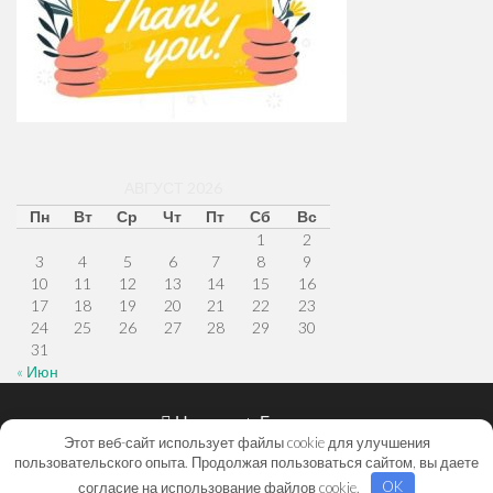
АВГУСТ 2026
Пн
Вт
Ср
Чт
Пт
Сб
Вс
1
2
3
4
5
6
7
8
9
10
11
12
13
14
15
16
17
18
19
20
21
22
23
24
25
26
27
28
29
30
31
« Июн
Меню
Наверх
Главная
Этот веб-сайт использует файлы cookie для улучшения
в
пользовательского опыта. Продолжая пользоваться сайтом, вы даете
© 2026
avtoehlektrik.ru
.
тема от
XtremelySocial
.
согласие на использование файлов cookie.
OK