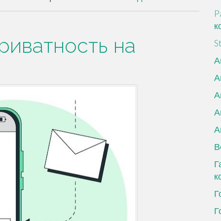
P
к
риватность на
S
А
А
А
А
А
В
Г
к
Г
Г