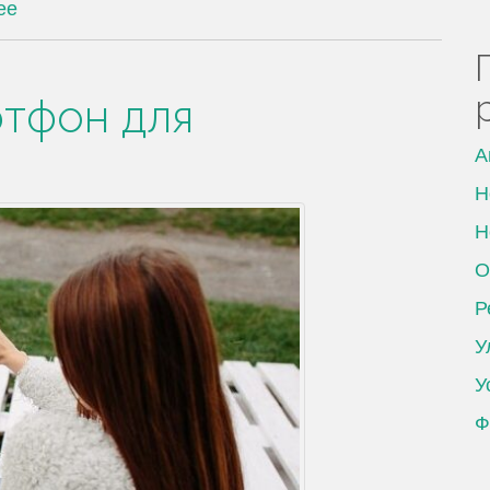
ее
ртфон для
А
Н
Н
О
Р
У
У
Ф