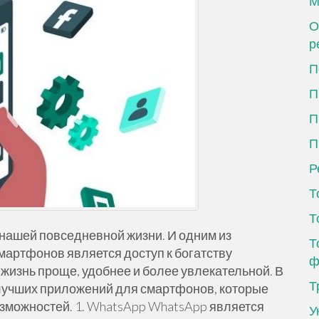
М
О
р
П
П
П
П
Р
Т
Т
ашей повседневной жизни. И одним из
Т
артфонов является доступ к богатству
ф
жизнь проще, удобнее и более увлекательной. В
Т
 лучших приложений для смартфонов, которые
зможностей. 1. WhatsApp WhatsApp является
У