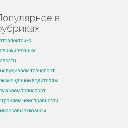
Популярное в
рубриках
втоэлектрика
овинки техники
овости
бслуживаем транспорт
екомендации водителям
лучшаем транспорт
страняем неисправности
инансовые нюансы