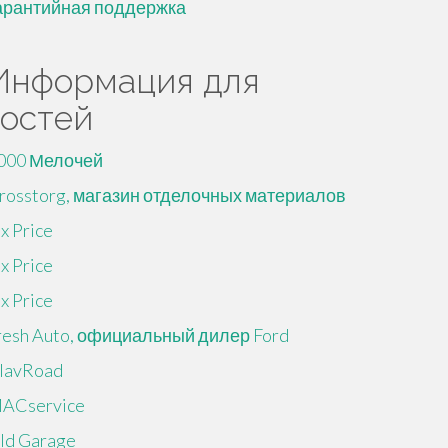
арантийная поддержка
Информация для
гостей
000 Мелочей
rosstorg, магазин отделочных материалов
ix Price
ix Price
ix Price
resh Auto, официальный дилер Ford
lavRoad
ACservice
ld Garage