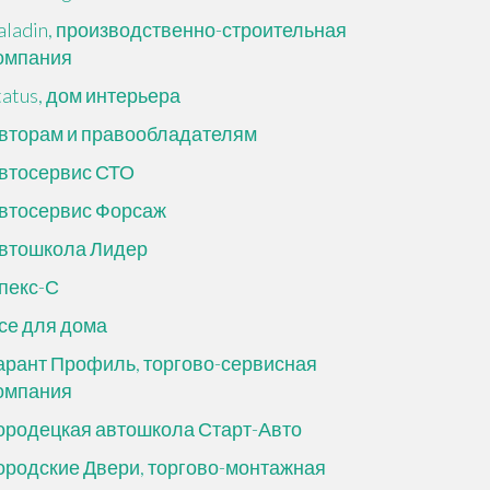
aladin, производственно-строительная
омпания
tatus, дом интерьера
вторам и правообладателям
втосервис СТО
втосервис Форсаж
втошкола Лидер
пекс-С
се для дома
арант Профиль, торгово-сервисная
омпания
ородецкая автошкола Старт-Авто
ородские Двери, торгово-монтажная