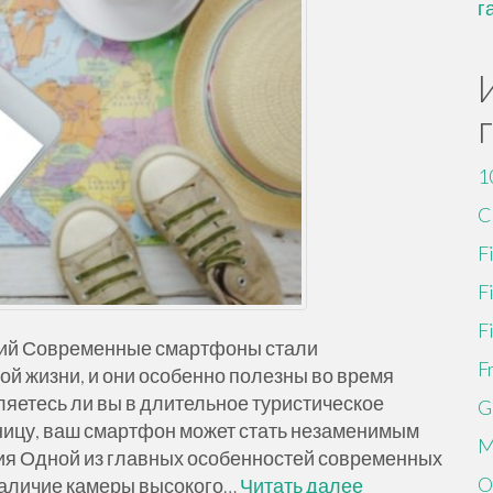
г
1
C
F
F
F
вий Современные смартфоны стали
F
й жизни, и они особенно полезны во время
ляетесь ли вы в длительное туристическое
G
ницу, ваш смартфон может стать незаменимым
M
я Одной из главных особенностей современных
O
наличие камеры высокого…
Читать далее