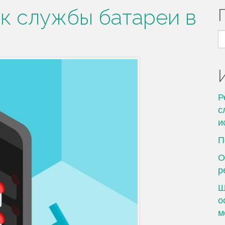
ок службы батареи в
Н
Р
с
и
П
О
р
Ш
о
м