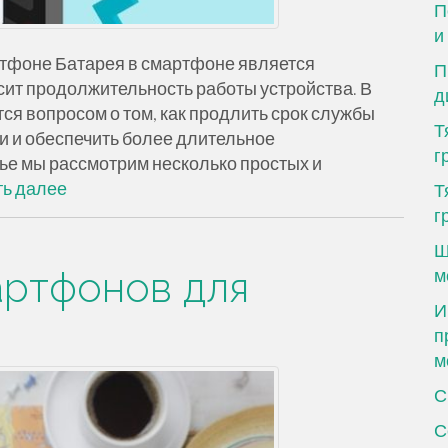
П
и
ртфоне Батарея в смартфоне является
П
сит продолжительность работы устройства. В
д
тся вопросом о том, как продлить срок службы
Т
и и обеспечить более длительное
г
ье мы рассмотрим несколько простых и
ть далее
Т
г
Ш
ртфонов для
м
И
п
м
С
С