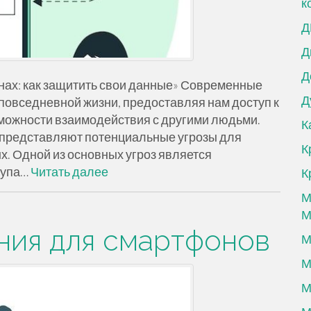
к
Д
Д
Д
нах: как защитить свои данные» Современные
Д
повседневной жизни, предоставляя нам доступ к
можности взаимодействия с другими людьми.
К
же представляют потенциальные угрозы для
К
х. Одной из основных угроз является
тупа…
Читать далее
К
М
М
ия для смартфонов
М
М
М