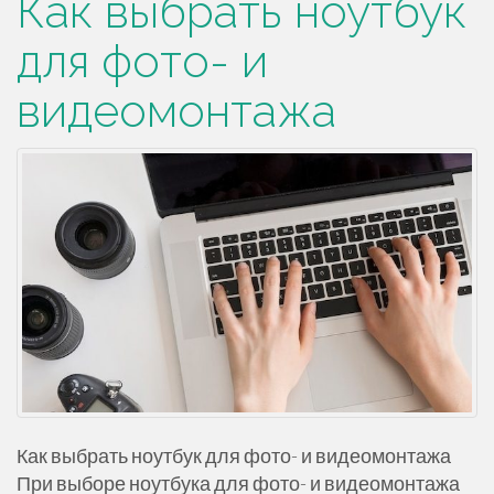
Как выбрать ноутбук
р
для фото- и
ж
и
видеомонтажа
м
о
м
у
Как выбрать ноутбук для фото- и видеомонтажа
При выборе ноутбука для фото- и видеомонтажа