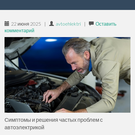
р
ж
и
22 июня 2025
|
avtoehlektri
|
Оставить
м
комментарий
о
м
у
Симптомы и решения частых проблем с
автоэлектрикой