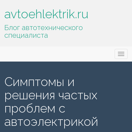
avtoehlektrik.ru
Блог автотехнического
специалиста
Основное
П
avtoehlektrik.ru
е
меню
р
е
Симптомы и
й
т
решения частых
и
к
проблем с
с
о
автоэлектрикой
д
е