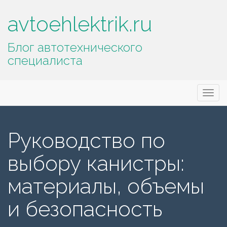
avtoehlektrik.ru
Блог автотехнического
специалиста
Основное
П
avtoehlektrik.ru
е
меню
р
е
Руководство по
й
т
выбору канистры:
и
к
материалы, объемы
с
о
и безопасность
д
е