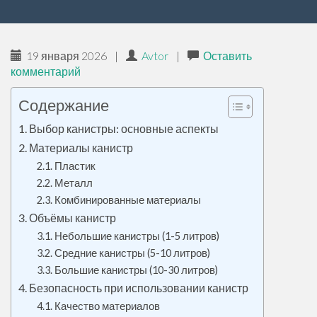
р
ж
и
19 января 2026
|
Avtor
|
Оставить
м
комментарий
о
м
Содержание
у
Выбор канистры: основные аспекты
Материалы канистр
Пластик
Металл
Комбинированные материалы
Объёмы канистр
Небольшие канистры (1-5 литров)
Средние канистры (5-10 литров)
Большие канистры (10-30 литров)
Безопасность при использовании канистр
Качество материалов