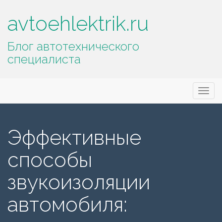
avtoehlektrik.ru
Блог автотехнического
специалиста
Основное
П
avtoehlektrik.ru
е
меню
р
е
Эффективные
й
т
способы
и
к
звукоизоляции
с
о
автомобиля:
д
е