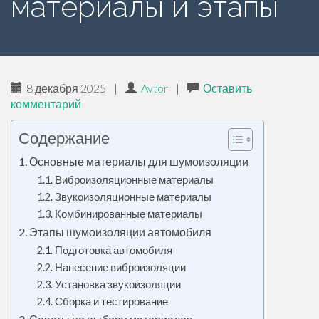
материалы и этапы
р
ж
и
м
о
8 декабря 2025
|
Avtor
|
Оставить
м
комментарий
у
Содержание
Основные материалы для шумоизоляции
Виброизоляционные материалы
Звукоизоляционные материалы
Комбинированные материалы
Этапы шумоизоляции автомобиля
Подготовка автомобиля
Нанесение виброизоляции
Установка звукоизоляции
Сборка и тестирование